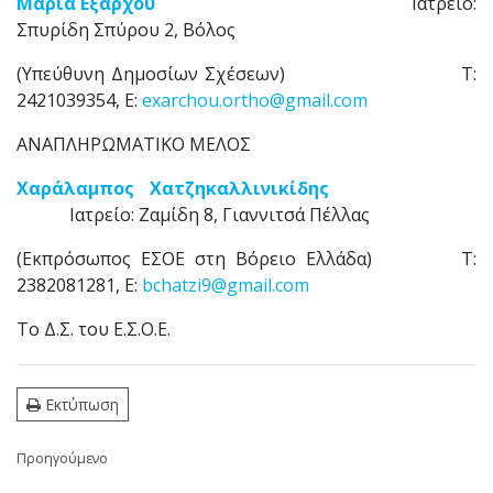
Μαρία Εξάρχου
Ιατρείο:
Σπυρίδη Σπύρου 2, Βόλος
(Υπεύθυνη Δημοσίων Σχέσεων) Τ:
2421039354, E:
exarchou.ortho@gmail.com
ΑΝΑΠΛΗΡΩΜΑΤΙΚΟ ΜΕΛΟΣ
Χαράλαμπος Χατζηκαλλινικίδης
Ιατρείο: Ζαμίδη 8, Γιαννιτσά Πέλλας
(Εκπρόσωπος ΕΣΟΕ στη Βόρειο Ελλάδα) Τ:
2382081281, E:
bchatzi9@gmail.com
Το Δ.Σ. του Ε.Σ.Ο.Ε.
Εκτύπωση
Προηγούμενο