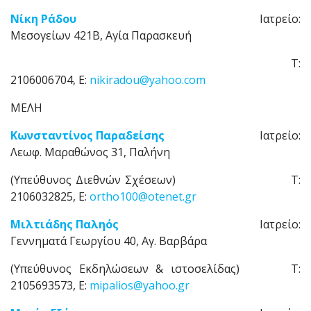
Νίκη Ράδου
Ιατρείο:
Μεσογείων 421Β, Αγία Παρασκευή
Τ:
2106006704, E:
nikiradou@yahoo.com
ΜΕΛΗ
Κωνσταντίνος Παραδείσης
Ιατρείο:
Λεωφ. Μαραθώνος 31, Παλήνη
(Υπεύθυνος Διεθνών Σχέσεων) Τ:
2106032825, E:
ortho100@otenet.gr
Μιλτιάδης Παληός
Ιατρείο:
Γεννηματά Γεωργίου 40, Αγ. Βαρβάρα
(Υπεύθυνος Εκδηλώσεων & ιστοσελίδας) Τ:
2105693573, E:
mipalios@yahoo.gr