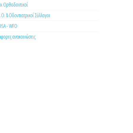
οι Ορθοδοντικοί
.Ο. & Οδοντιατρικοί Σύλλογοι
OSA - WFO
άφορες ανακοινώσεις