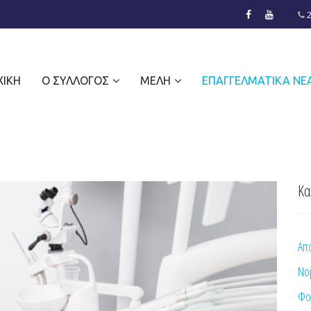
ΧΙΚΉ
Ο ΣΎΛΛΟΓΟΣ
ΜΈΛΗ
ΕΠΑΓΓΕΛΜΑΤΙΚΆ ΝΈ
Κα
Απο
Νο
Φο